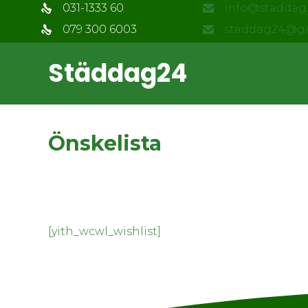
031-1333 60
info@staddag
079 300 6003
staddag24@g
Städdag24
Önskelista
[yith_wcwl_wishlist]