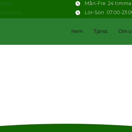
24.se
Mån-Fre 24 timma
mail.com
Lör-Sön 07:00-23:0
Hem
Tjänst
Om o